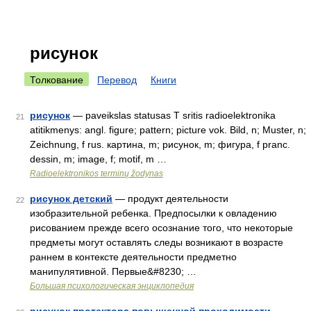
рисунок
Толкование
Перевод
Книги
рисунок
— paveikslas statusas T sritis radioelektronika
21
atitikmenys: angl. figure; pattern; picture vok. Bild, n; Muster, n;
Zeichnung, f rus. картина, m; рисунок, m; фигура, f pranc.
dessin, m; image, f; motif, m …
Radioelektronikos terminų žodynas
рисунок детский
— продукт деятельности
22
изобразительной ребенка. Предпосылки к овладению
рисованием прежде всего осознание того, что некоторые
предметы могут оставлять следы возникают в возрасте
раннем в контексте деятельности предметно
манипулятивной. Первые&#8230; …
Большая психологическая энциклопедия