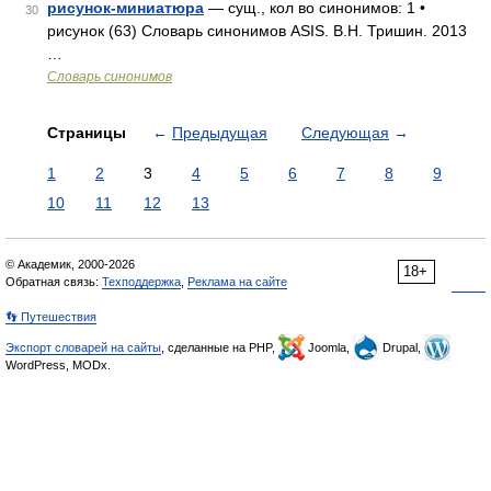
рисунок-миниатюра
— сущ., кол во синонимов: 1 •
30
рисунок (63) Словарь синонимов ASIS. В.Н. Тришин. 2013
…
Словарь синонимов
Страницы
←
Предыдущая
Следующая
→
1
2
3
4
5
6
7
8
9
10
11
12
13
© Академик, 2000-2026
18+
Обратная связь:
Техподдержка
,
Реклама на сайте
👣 Путешествия
Экспорт словарей на сайты
, сделанные на PHP,
Joomla,
Drupal,
WordPress, MODx.